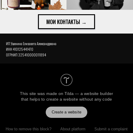
МОИ КОНТАКТЫ →
ИП Ушенина Елизавета Александровна
ИНН 410125441470
ОГРНИП 325410000011894
This site was made on
Tilda — a website builder
that helps to create a website without any code
Create a website
How to remove this block?
About platform
Submit a complaint